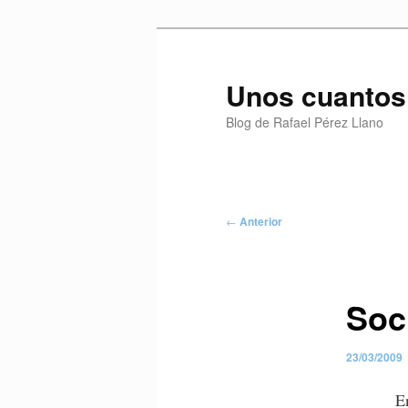
Ir
al
contenido
Unos cuantos
principal
Blog de Rafael Pérez Llano
Menú
principal
Navegación
←
Anterior
de
entradas
Soc
23/03/2009
E