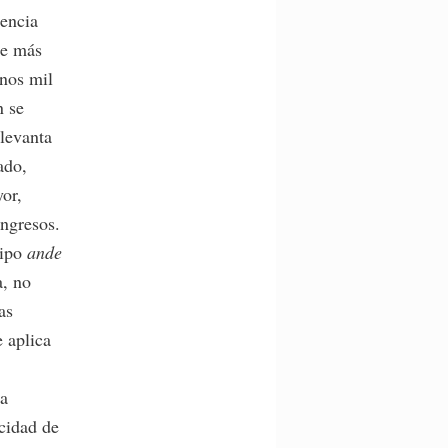
rencia
de más
unos mil
n se
 levanta
ado,
yor,
ngresos.
tipo
ande
a, no
as
 aplica
ia
acidad de