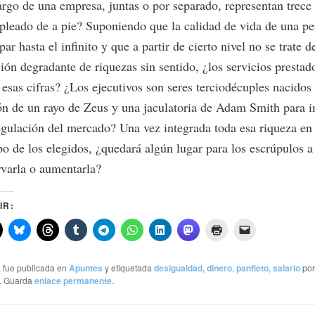
argo de una empresa, juntas o por separado, representan trece 
pleado de a pie? Suponiendo que la calidad de vida de una pe
par hasta el infinito y que a partir de cierto nivel no se trate d
ón degradante de riquezas sin sentido, ¿los servicios prestad
n esas cifras? ¿Los ejecutivos son seres terciodécuples nacidos 
ón de un rayo de Zeus y una jaculatoria de Adam Smith para i
egulación del mercado? Una vez integrada toda esa riqueza en
po de los elegidos, ¿quedará algún lugar para los escrúpulos a
rvarla o aumentarla?
IR:
a fue publicada en
Apuntes
y etiquetada
desigualdad
,
dinero
,
panfleto
,
salario
po
. Guarda
enlace permanente
.