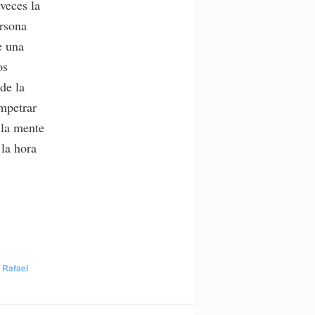
veces la
rsona
e una
os
de la
mpetrar
 la mente
 la hora
r
Rafael