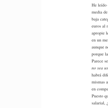
He leído 
media de 
baja cate
euros al
apropie l
en un mes
aunque no
porque l
Parece se
no sea us
habrá dif
mismas ay
en compa
Puesto qu
salarial,