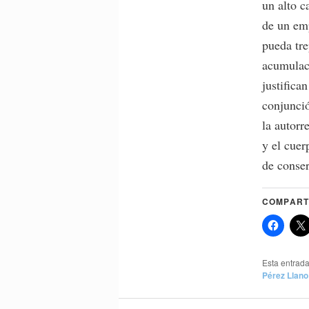
un alto c
de un em
pueda tre
acumulaci
justifica
conjunci
la autorr
y el cuer
de conse
COMPART
Esta entrad
Pérez Llano