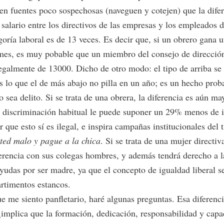
en fuentes poco sospechosas (naveguen y cotejen) que la dife
salario entre los directivos de las empresas y los empleados 
goría laboral es de 13 veces. Es decir que, si un obrero gana 
 mes, es muy pobable que un miembro del consejo de direcció
egalmente de 13000. Dicho de otro modo: el tipo de arriba se
 lo que el de más abajo no pilla en un año; es un hecho prob
 sea delito. Si se trata de una obrera, la diferencia es aún ma
a discriminación habitual le puede suponer un 29% menos de i
r que esto sí es ilegal, e inspira campañas institucionales del 
ted malo y pague a la chica
. Si se trata de una mujer directiv
erencia con sus colegas hombres, y además tendrá derecho a l
udas por ser madre, ya que el concepto de igualdad liberal se
rtimentos estancos.
e me siento panfletario, haré algunas preguntas. Esa diferenc
 ¿implica que la formación, dedicación, responsabilidad y cap