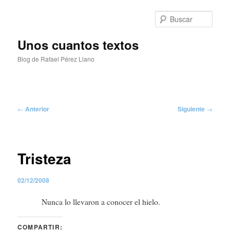
Ir
al
Busc
contenido
principal
Unos cuantos textos
Blog de Rafael Pérez Llano
Menú
principal
Navegación
←
Anterior
Siguiente
→
de
entradas
Tristeza
02/12/2008
Nunca lo llevaron a conocer el hielo.
COMPARTIR: