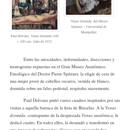
‘Venus dormida’ del Museo
Spitzner – Universidad de
Montpellier
Paul Delvaux. Venus dormida (100
× 100 cm). Julio de 1932.
Entre las atrocidades, deformidades, disecciones y
teratogenias expuestas en el Gran Museo Anatómico-
Etnológico del Doctor Pierre Spitzner, la efigie de cera de
una mujer joven de cabellos oscuros, vestida de blanco,
dormida sobre un falso pedestal, respiraba suavemente.
Paul Delvaux pintó varios cuadros inspirados por sus
Venus
visitas a aquella barraca de la feria de Bruselas. A la
dormida
Venus anatómica
, contrapunto de la despiezada
, le
dedicó cuatro. En todos ellos, la desnudó y transformó en
una imagen de referencias clásicas que enseguida fue