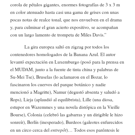
corola de pétalos gigantes, enormes fotografías de 3 x 3 m
en color atenuado hasta casi una gama de grises con unas
pocas notas de realce tonal, que nos envuelven en el drama
y, para culminar el gran acierto expositivo, se acompañan
con un largo lamento de trompeta de Miles Davis.”
La gira europea saltó en zigzag por todos los
contenedores homologados de la Banana Azul. El autor
levantó expectación en Luxemburgo (posó para la prensa en
el MUDAM, junto a la fuente de tinta china y palabras de
Su-Mei Tse), Bruselas (lo aclamaron en el Bozar, lo
fascinaron los cuervos del parque botánico y nadie
mencionó a Magritte), Namur (degustó absenta y saludó a
Rops), Lieja (aplaudió al equilibrista), Lille (una diosa,
estupor en Wazemmes y una novela distópica en la Vieille
Bourse), Colonia (celebró las gabarras y un dirigible le hizo
sonreír), Berlín (inesperado), Burdeos (galeotes enfurecidos
entrepôt
en un circo cerca del
)… Todos esos paréntesis le