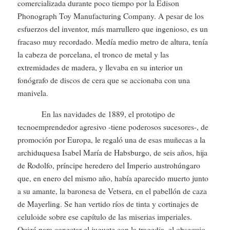
comercializada durante poco tiempo por la Edison
Phonograph Toy Manufacturing Company. A pesar de los
esfuerzos del inventor, más marrullero que ingenioso, es un
fracaso muy recordado. Medía medio metro de altura, tenía
la cabeza de porcelana, el tronco de metal y las
extremidades de madera, y llevaba en su interior un
fonógrafo de discos de cera que se accionaba con una
manivela.
En las navidades de 1889, el prototipo de
tecnoemprendedor agresivo -tiene poderosos sucesores-, de
promoción por Europa, le regaló una de esas muñecas a la
archiduquesa Isabel María de Habsburgo, de seis años, hija
de Rodolfo, príncipe heredero del Imperio austrohúngaro
que, en enero del mismo año, había aparecido muerto junto
a su amante, la baronesa de Vetsera, en el pabellón de caza
de Mayerling. Se han vertido ríos de tinta y cortinajes de
celuloide sobre ese capítulo de las miserias imperiales.
Quizá para conectar el juguete con la tragedia, el obsequio,