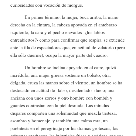
curiosidades con vocación de morgue.
En primer término, la mujer, boca arriba, la mano
derecha en la cintura, la cabeza apoyada en el antebrazo
izquierdo, la cara y el pecho elevados -¿los labios
entreabiertos?- como para confirmar que respira, se extiende
ante la fila de espectadores que, en actitud de velatorio (pero
ella sólo duerme), ocupa la mayor parte del cuadro.
Un hombre se inclina apoyado en el catre, quizá
incrédulo; una mujer gruesa sostiene un bolsito; otra,
delgada, cruza las manos sobre el vientre; un hombre se ha
destocado en actitud de -falso, desalentado- duelo; una
anciana con unos zorros y otro hombre con bombín y
guantes contrastan con la piel desnuda. Las miradas
dispares comparten una solemnidad que mezcla tristeza,
asombro y homenaje, y también una calma rara, un
paréntesis en el peregrinaje por los dramas grotescos, los
crímenes morbosos, las injusticias éticas y estéticas, racistas,