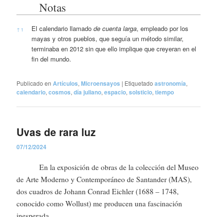
Notas
Notas
El calendario llamado
de cuenta larga
, empleado por los
↑
1
mayas y otros pueblos, que seguía un método similar,
terminaba en 2012 sin que ello implique que creyeran en el
fin del mundo.
Publicado en
Artículos
,
Microensayos
|
Etiquetado
astronomía
,
calendario
,
cosmos
,
día juliano
,
espacio
,
solsticio
,
tiempo
Uvas de rara luz
07/12/2024
En la exposición de obras de la colección del Museo
de Arte Moderno y Contemporáneo de Santander (MAS),
dos cuadros de Johann Conrad Eichler (1688 – 1748,
conocido como Wollust) me producen una fascinación
inesperada.