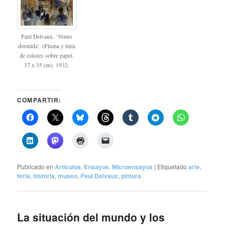
Paul Delvaux. ‘Venus
dormida’. (Pluma y tinta
de colores sobre papel.
37 x 35 cm). 1932.
COMPARTIR:
Publicado en
Artículos
,
Ensayos
,
Microensayos
|
Etiquetado
arte
,
feria
,
historia
,
museo
,
Paul Delvaux
,
pintura
La situación del mundo y los