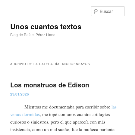
Ir
Ir
al
al
Busc
contenido
contenido
principal
secundario
Unos cuantos textos
Blog de Rafael Pérez Llano
Menú
principal
ARCHIVO DE LA CATEGORÍA:
MICROENSAYOS
Los monstruos de Edison
23/01/2026
Mientras me documentaba para escribir sobre
las
venus dormidas
, me topé con unos cuantos artilugios
curiosos o siniestros, pero el que aparecía con más
insistencia, como un mal sueño, fue la muñeca parlante