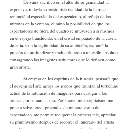
Delvaux sacrificó en el altar de su genialidad la
expresiva, todavía expresionista realidad de la barraca,
renunció al espectáculo del espectáculo, al reflejo de los
mirones en la ventana, eliminó la posibilidad de que los
espectadores de fuera del cuadro se intuyesen a sí mismos
en el espejo translúcido, en el cristal empañado de la caseta
de feria. Con la legitimidad de su ambición, extremó la
pulsión de profundizar y traducirlo todo a un estilo absoluto
consagrando las imágenes seductoras que lo definen como
gran artista.
Si creyera en los espíritus de la historia, pensaría que
el devenir del arte arroja los iconos que triunfan al torbellino
actual de la saturación de imágenes para castigar a los
artistas por su narcisismo. Por suerte, mi escepticismo me
pone a salvo -creo, pretendo- de mi narcisismo de
espectador y me permite recuperar la primera tela, apreciar
su primitivismo después de recorrer el itinerario del artista
por el tema y su época, que es -con un ‘casi’ burlón- la