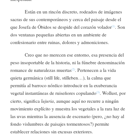
Están en un rincón discreto, rodeados de imágenes
sacras de sus contemporáneos y cerca del paisaje desde el
que Josefa de Óbidos se despide del corazón volador
. Son
(1)
dos ventanas pequeñas abiertas en un ambiente de
confesionario entre ruinas, dolores y admoniciones.
Creo que no merecen ese entorno, esa presencia del
peso insoportable de la historia, ni la fúnebre denominación
romance de naturalezas muertas
. Pertenecen a la vida
(2)
quieta germánica (still life, stilleben…), la calma que
permitía al barroco nórdico introducir en la exuberancia
vegetal instantáneas de ruiseñores copulando
. Wollust, por
(3)
lujuria
cierto, significa
, aunque aquí no recurre a ningún
movimiento explícito y muestra los vegetales a la rara luz de
las uvas mientras la ausencia de escenario (pero, ¿no hay al
fondo vislumbres de paisajes tormentosos?) permite
establecer relaciones sin excusas exteriores.