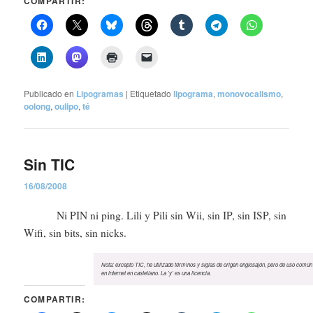
COMPARTIR:
Publicado en
Lipogramas
|
Etiquetado
lipograma
,
monovocalismo
,
oolong
,
oulipo
,
té
Sin TIC
16/08/2008
Ni PIN ni ping. Lili y Pili sin Wii, sin IP, sin ISP, sin
Wifi, sin bits, sin nicks.
Nota: excepto TIC, he utilizado términos y siglas de origen englosajón, pero de uso común
en internet en castellano. La ’y’ es una licencia.
COMPARTIR: