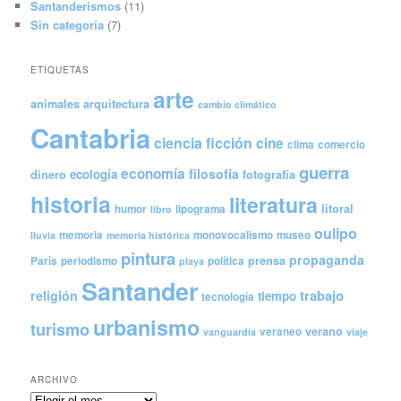
Santanderismos
(11)
Sin categoría
(7)
ETIQUETAS
arte
animales
arquitectura
cambio climático
Cantabria
ciencia ficción
cine
clima
comercio
guerra
economía
filosofía
ecología
dinero
fotografía
historia
literatura
litoral
humor
lipograma
libro
oulipo
memoria
monovocalismo
museo
lluvia
memoria histórica
pintura
propaganda
prensa
París
periodismo
política
playa
Santander
trabajo
religión
tiempo
tecnología
urbanismo
turismo
verano
veraneo
vanguardia
viaje
ARCHIVO
Archivo