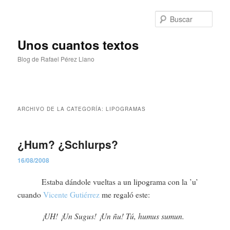
Ir
Ir
al
al
Busc
contenido
contenido
principal
secundario
Unos cuantos textos
Blog de Rafael Pérez Llano
Menú
principal
ARCHIVO DE LA CATEGORÍA:
LIPOGRAMAS
¿Hum? ¿Schlurps?
16/08/2008
Estaba dándole vueltas a un lipograma con la ’u’
cuando
Vicente Gutiérrez
me regaló este:
¡UH! ¡Un Sugus! ¡Un ñu! Tú, humus sumun.