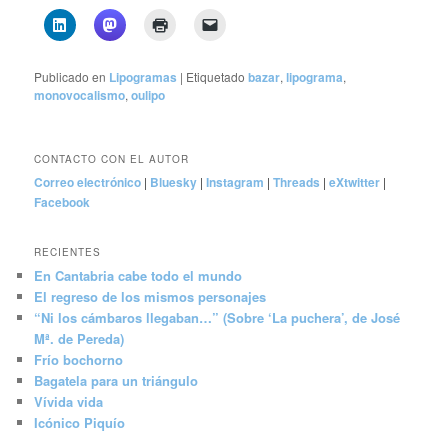
Publicado en
Lipogramas
|
Etiquetado
bazar
,
lipograma
,
monovocalismo
,
oulipo
CONTACTO CON EL AUTOR
Correo electrónico
|
Bluesky
|
Instagram
|
Threads
|
eXtwitter
|
Facebook
RECIENTES
En Cantabria cabe todo el mundo
El regreso de los mismos personajes
“Ni los cámbaros llegaban…” (Sobre ‘La puchera’, de José
Mª. de Pereda)
Frío bochorno
Bagatela para un triángulo
Vívida vida
Icónico Piquío