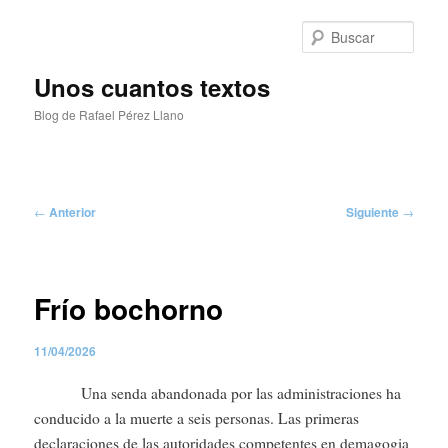
Ir
al
Busc
contenido
principal
Unos cuantos textos
Blog de Rafael Pérez Llano
Menú
principal
Navegación
←
Anterior
Siguiente
→
de
entradas
Frío bochorno
11/04/2026
Una senda abandonada por las administraciones ha
conducido a la muerte a seis personas. Las primeras
declaraciones de las autoridades competentes en demagogia