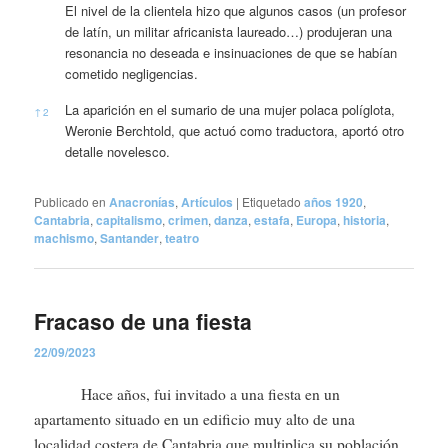
El nivel de la clientela hizo que algunos casos (un profesor
de latín, un militar africanista laureado…) produjeran una
resonancia no deseada e insinuaciones de que se habían
cometido negligencias.
La aparición en el sumario de una mujer polaca políglota,
↑
2
Weronie Berchtold, que actuó como traductora, aportó otro
detalle novelesco.
Publicado en
Anacronías
,
Artículos
|
Etiquetado
años 1920
,
Cantabria
,
capitalismo
,
crimen
,
danza
,
estafa
,
Europa
,
historia
,
machismo
,
Santander
,
teatro
Fracaso de una fiesta
22/09/2023
Hace años, fui invitado a una fiesta en un
apartamento situado en un edificio muy alto de una
localidad costera de Cantabria que multiplica su población