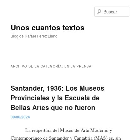
Ir
Ir
al
al
Busc
contenido
contenido
principal
secundario
Unos cuantos textos
Blog de Rafael Pérez Llano
Menú
principal
ARCHIVO DE LA CATEGORÍA:
EN LA PRENSA
Santander, 1936: Los Museos
Provinciales y la Escuela de
Bellas Artes que no fueron
09/06/2024
La reapertura del Museo de Arte Moderno y
Contemporáneo de Santander y Cantabria (MAS) es, sin