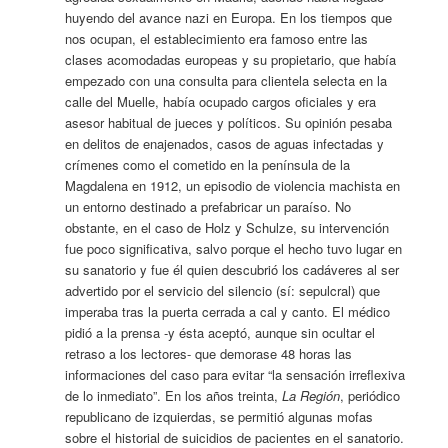
huyendo del avance nazi en Europa. En los tiempos que
nos ocupan, el establecimiento era famoso entre las
clases acomodadas europeas y su propietario, que había
empezado con una consulta para clientela selecta en la
calle del Muelle, había ocupado cargos oficiales y era
asesor habitual de jueces y políticos. Su opinión pesaba
en delitos de enajenados, casos de aguas infectadas y
crímenes como el cometido en la península de la
Magdalena en 1912, un episodio de violencia machista en
un entorno destinado a prefabricar un paraíso. No
obstante, en el caso de Holz y Schulze, su intervención
fue poco significativa, salvo porque el hecho tuvo lugar en
su sanatorio y fue él quien descubrió los cadáveres al ser
advertido por el servicio del silencio (sí: sepulcral) que
imperaba tras la puerta cerrada a cal y canto. El médico
pidió a la prensa -y ésta aceptó, aunque sin ocultar el
retraso a los lectores- que demorase 48 horas las
informaciones del caso para evitar “la sensación irreflexiva
de lo inmediato”. En los años treinta,
La Región
, periódico
republicano de izquierdas, se permitió algunas mofas
sobre el historial de suicidios de pacientes en el sanatorio.