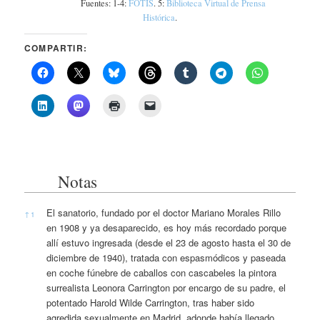
Fuentes: 1-4:
FOTIS
. 5:
Biblioteca Virtual de Prensa
Histórica
.
COMPARTIR:
Notas
Notas
El sanatorio, fundado por el doctor Mariano Morales Rillo
↑
1
en 1908 y ya desaparecido, es hoy más recordado porque
allí estuvo ingresada (desde el 23 de agosto hasta el 30 de
diciembre de 1940), tratada con espasmódicos y paseada
en coche fúnebre de caballos con cascabeles la pintora
surrealista Leonora Carrington por encargo de su padre, el
potentado Harold Wilde Carrington, tras haber sido
agredida sexualmente en Madrid, adonde había llegado