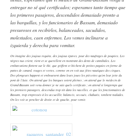
entregar no sé qué certificados; esperamos tanto tiempo que
los primeros pasajeros, descendidos demasiado pronto a
las barquillas, y los funcionarios de Bassam, demasiado
presurosos en recibirlos, balanceados, sacudidos,
molestados, caen enfermos. Los vemos inclinarse a
izquierda y derecha para vomitar.
On imagine des joujous requins, des joujous épaves, pour des naufrages de poupées. Les
nègres nus crient, rient et se querellent en montrant des dents de cannibales. Les
embarcations flottent sur le thé, que griffent et bêchent de petites pagaies en forme de
pattes de canard, rouges et vertes, comme on en voit aux fêtes nautiques des cirques.
Des plongeurs happent et emboursent dans leurs joues les piécettes qu’on leur jette du
pont de l’Asie. On attend que les barques soient pleines ; on attend que le médecin de
Grand-Bassam soit venu donner je ne sais quels certificats ; on attend si longtemps que
les premiers passagers, descendus trop tôt dans les nacelles, et que les fonctionnaires de
Bassam, trop empressés à les accueillir, balancés, secoués, chahutés, tombent malades.
On les voit se pencher de droite et de gauche, pour vomir.