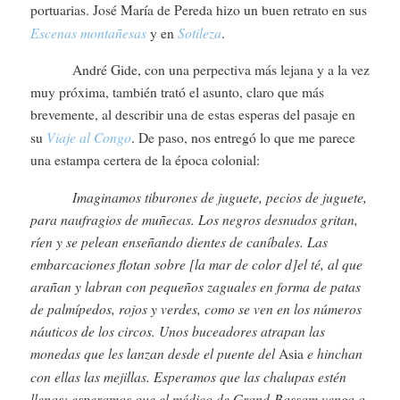
portuarias. José María de Pereda hizo un buen retrato en sus
Escenas montañesas
Sotileza
y en
.
André Gide, con una perpectiva más lejana y a la vez
muy próxima, también trató el asunto, claro que más
brevemente, al describir una de estas esperas del pasaje en
Viaje al Congo
su
. De paso, nos entregó lo que me parece
una estampa certera de la época colonial:
Imaginamos tiburones de juguete, pecios de juguete,
para naufragios de muñecas. Los negros desnudos gritan,
ríen y se pelean enseñando dientes de caníbales. Las
embarcaciones flotan sobre [la mar de color d]el té, al que
arañan y labran con pequeños zaguales en forma de patas
de palmípedos, rojos y verdes, como se ven en los números
náuticos de los circos. Unos buceadores atrapan las
monedas que les lanzan desde el puente del
e hinchan
Asia
con ellas las mejillas. Esperamos que las chalupas estén
llenas; esperamos que el médico de Grand-Bassam venga a