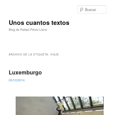
Ir
Ir
al
al
Busc
contenido
contenido
principal
secundario
Unos cuantos textos
Blog de Rafael Pérez Llano
Menú
principal
ARCHIVO DE LA ETIQUETA:
VIAJE
Luxemburgo
03/12/2014