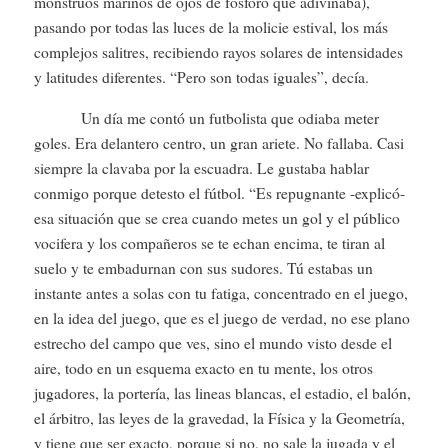
monstruos marinos de ojos de fósforo que adivinaba),
pasando por todas las luces de la molicie estival, los más
complejos salitres, recibiendo rayos solares de intensidades
y latitudes diferentes. “Pero son todas iguales”, decía.
Un día me contó un futbolista que odiaba meter
goles. Era delantero centro, un gran ariete. No fallaba. Casi
siempre la clavaba por la escuadra. Le gustaba hablar
conmigo porque detesto el fútbol. “Es repugnante -explicó-
esa situación que se crea cuando metes un gol y el público
vocifera y los compañeros se te echan encima, te tiran al
suelo y te embadurnan con sus sudores. Tú estabas un
instante antes a solas con tu fatiga, concentrado en el juego,
en la idea del juego, que es el juego de verdad, no ese plano
estrecho del campo que ves, sino el mundo visto desde el
aire, todo en un esquema exacto en tu mente, los otros
jugadores, la portería, las lineas blancas, el estadio, el balón,
el árbitro, las leyes de la gravedad, la Física y la Geometría,
y tiene que ser exacto, porque si no, no sale la jugada y el