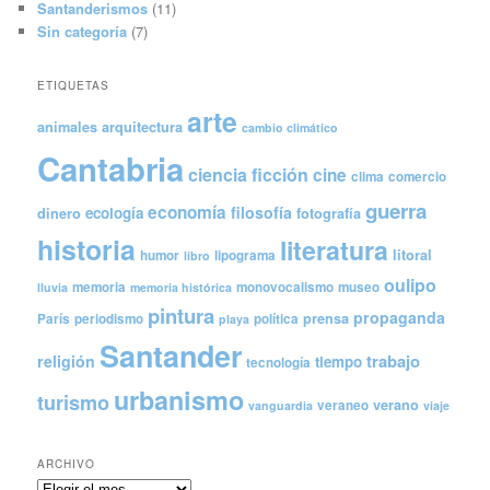
Santanderismos
(11)
Sin categoría
(7)
ETIQUETAS
arte
animales
arquitectura
cambio climático
Cantabria
ciencia ficción
cine
clima
comercio
guerra
economía
filosofía
ecología
dinero
fotografía
historia
literatura
litoral
humor
lipograma
libro
oulipo
memoria
monovocalismo
museo
lluvia
memoria histórica
pintura
propaganda
prensa
París
periodismo
política
playa
Santander
trabajo
religión
tiempo
tecnología
urbanismo
turismo
verano
veraneo
vanguardia
viaje
ARCHIVO
Archivo