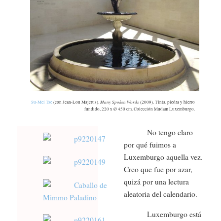
Su-Mei Tse
(con Jean-Lou Majerus).
Many Spoken Words
(2009). Tinta, piedra y hierro
fundido, 220 x Ø 450 cm. Colección Mudam Luxemburgo.
No tengo claro
por qué fuimos a
Luxemburgo aquella vez.
Creo que fue por azar,
quizá por una lectura
aleatoria del calendario.
Luxemburgo está