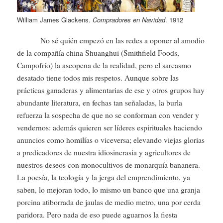
William James Glackens.
Compradores en Navidad
. 1912
No sé quién empezó en las redes a oponer al amodio
de la compañía china Shuanghui (Smithfield Foods,
Campofrío) la ascopena de la realidad, pero el sarcasmo
desatado tiene todos mis respetos. Aunque sobre las
prácticas ganaderas y alimentarias de ese y otros grupos hay
abundante literatura, en fechas tan señaladas, la burla
refuerza la sospecha de que no se conforman con vender y
vendernos: además quieren ser líderes espirituales haciendo
anuncios como homilías o viceversa; elevando viejas glorias
a predicadores de nuestra idiosincrasia y agricultores de
nuestros deseos con monocultivos de monarquía bananera.
La poesía, la teología y la jerga del emprendimiento, ya
saben, lo mejoran todo, lo mismo un banco que una granja
porcina atiborrada de jaulas de medio metro, una por cerda
paridora. Pero nada de eso puede aguarnos la fiesta