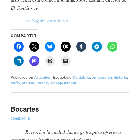
El Cantábrico
:
>> Seguir leyendo >>
COMPARTIR:
Publicado en
Artículos
|
Etiquetado
Cantabria
,
emigración
,
historia
,
París
,
prensa
,
trabajo
,
trabajo infantil
Bocartes
02/05/2018
Recorrían la ciudad dando gritos para ofrecer a
otras mujeres hombres a tanto el número.