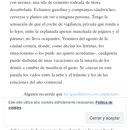
con neones, una isla de cemento rodeada de tierra
desarbolada. Echamos gasolina y compramos sándwiches,
cervezas y planos sin ver a ninguna persona. Tengo la
sensación de que el coche de vigilancia privada que ronda a
lo lejos, entre la explanada apenas manchada de pájaros y el
páramo, no lleva ocupantes. Venimos del agosto de la
ciudad costera, donde, como decían los letristas, los
situacionistas o los punk -no quiero acordarme-, cualquiera
puede disfrutar de unas vacaciones en la miseria de los
demás a cambio de masificar el gasto. Se cruzan en esta
parada los vados entre la urbe y el tránsito y los de las
estaciones del año comercial.
Alguien recuerda que
las gasolineras con empleados
han empezado una guerra desesperada contra las
Este sitio utiliza sólo cookies estrictamente necesarias.
Política de
cookies
gasolineras sin empleados
. Las luces del recinto, sin
embargo, no muestran ninguna alarma. Predomina en el
grupo de viajeros la opinión de que la victoria de los
defensores de la presencia de asalariados a los mandos de