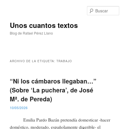
Ir
Ir
al
al
Busc
contenido
contenido
principal
secundario
Unos cuantos textos
Blog de Rafael Pérez Llano
Menú
principal
ARCHIVO DE LA ETIQUETA:
TRABAJO
“Ni los cámbaros llegaban…”
(Sobre ‘La puchera’, de José
Mª. de Pereda)
10/05/2026
Emilia Pardo Bazán pretendía domesticar -hacer
doméstico, moderado, españolamente digerible- el