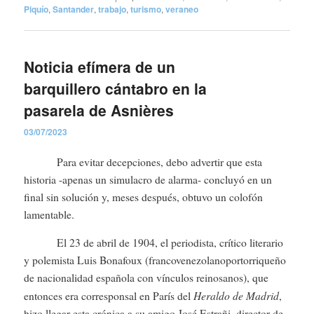
Piquío
,
Santander
,
trabajo
,
turismo
,
veraneo
Noticia efímera de un
barquillero cántabro en la
pasarela de Asnières
03/07/2023
Para evitar decepciones, debo advertir que esta
historia -apenas un simulacro de alarma- concluyó en un
final sin solución y, meses después, obtuvo un colofón
lamentable.
El 23 de abril de 1904, el periodista, crítico literario
y polemista Luis Bonafoux (francovenezolanoportorriqueño
de nacionalidad española con vínculos reinosanos), que
Heraldo de Madrid
entonces era corresponsal en París del
,
hizo llegar esta crónica a su amigo José Estrañi, director de