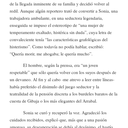
de la llegada inminente de su familia y decidió volver al
redil. Aunque algún reportero trató de convertir a Sonia, una
trabajadora ambulante, en una seductora legendaria,
enseguida se impuso el estereotipo de “una mujer de
temperamento exaltado, histérica sin duda”, cuya letra de
convaleciente tenía “las características grafológicas del
histerismo”. Como todavía no podía hablar, escribió:
“Quería morir, me ahogaba; le quería mucho”.
El hombre, según la prensa, era “un joven
respetable” que sólo quería volver con los suyos después de
un devaneo. Al fin y al cabo -me atrevo a leer entre líneas-
había preferido el disimulo del juego seductor y la
teatralidad de la pensión discreta a los burdeles baratos de la
cuesta de Gibaja o los más elegantes del Arrabal.
Sonia se curó y recuperó la voz. Agradeció los
cuidados recibidos, explicó que, más que a una pasión
amorosa, su desesperación se debía al desánimo, el hastío,