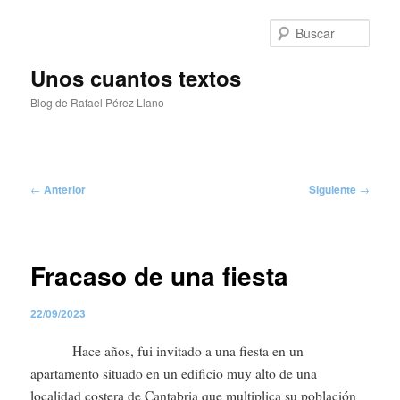
Ir
al
Busc
contenido
principal
Unos cuantos textos
Blog de Rafael Pérez Llano
Menú
principal
Navegación
←
Anterior
Siguiente
→
de
entradas
Fracaso de una fiesta
22/09/2023
Hace años, fui invitado a una fiesta en un
apartamento situado en un edificio muy alto de una
localidad costera de Cantabria que multiplica su población