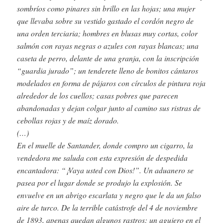
sombríos como pinares sin brillo en las hojas; una mujer
que llevaba sobre su vestido gastado el cordón negro de
una orden terciaria; hombres en blusas muy cortas, color
salmón con rayas negras o azules con rayas blancas; una
caseta de perro, delante de una granja, con la inscripción
“guardia jurado”; un tenderete lleno de bonitos cántaros
modelados en forma de pájaros con círculos de pintura roja
alrededor de los cuellos; casas pobres que parecen
abandonadas y dejan colgar junto al camino sus ristras de
cebollas rojas y de maíz dorado.
(…)
En el muelle de Santander, donde compro un cigarro, la
vendedora me saluda con esta expresión de despedida
encantadora: “¡Vaya usted con Dios!”. Un aduanero se
pasea por el lugar donde se produjo la explosión. Se
envuelve en un abrigo escarlata y negro que le da un falso
aire de turco. De la terrible catástrofe del 4 de noviembre
de 1893, apenas quedan algunos rastros: un agujero en el