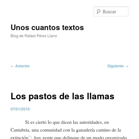
Ir
al
Busc
contenido
principal
Unos cuantos textos
Blog de Rafael Pérez Llano
Menú
principal
Navegación
←
Anterior
Siguiente
→
de
entradas
Los pastos de las llamas
07/01/2016
Si es cierto lo que dicen las autoridades, en
Cantabria, una comunidad con la ganadería camino de la
extinción
, hay gente que delinque de un modo organizado
(1)