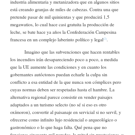
industria alimentaria y metanizadora que en algunos sitios
está creando granjas de miles de cabezas. Contra una que
pretende pasar de mil quinientas y que producirá 1,5
megawatios, lo cual hace casi gratuita la producción de
leche, se bate hace ya años la Confederación Campesina
francesa en un complejo laberinto político y legal
.
(2)
Imagino que las subvenciones que hacen rentables
los incendios irán desapareciendo poco a poco, a medida
que la UE aumente las condiciones y en cuanto los
gobernantes autóctonos puedan echarle la culpa sin
conflicto a esa entidad de la que nunca son cómplices pero
cuyas normas deben ser respetadas hasta el hambre. La
alternativa regional parece consistir en vender paisajes
adaptados a un turismo selecto (no sé si eso es otro
oxímoron), convertir al paisanaje en servicial si no servil, y
ofrecerse como infinito lujo residencial o arqueológico o
gastronómico o lo que haga falta. Qué pena que no
funcione: cincuenta mil parados, la mitad sin prestaciones, y