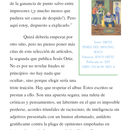
de la ganancia de punto salvo entre
impresores (¡y mucho menos que
pudiera ser causa de despido!). Pero
aquí estoy, dispuesto a explicarlo.”
Quizá debería empezar por
Autor: ORTIZ
otro sitio, pero no pienso poner más
PÉREZ DEL MOLINO,
citas de esta selección de artículos,
JESÚS
Editorial: JESUS ORTIZ
la segunda que publica Jesús Ortiz.
Publicado en: 2025
No es por no revelar finales ni
ISBN: 978-84-09-78051-8
principios -no hay nada que
ocultar-, sino porque elegir sería una
triste traición. Hay que respetar el albur. Estos escritos se
prestan a ello. Son una apuesta segura, una ruleta de
crónicas y pensamientos, un laberinto en el que es imposible
perderse, acordes triunfales de raciocinio, de inteligencia sin
adjetivos presentada con un humor afortunado, antídoto
gratificante contra la plaga de opiniones empeñadas en