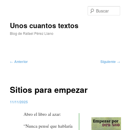
Ir
al
Busc
contenido
principal
Unos cuantos textos
Blog de Rafael Pérez Llano
Menú
principal
Navegación
←
Anterior
Siguiente
→
de
entradas
Sitios para empezar
11/11/2025
Abro el libro al azar:
“Nunca pensé que hablaría