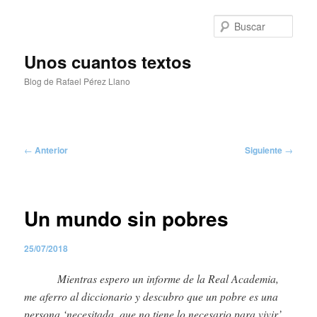
Ir
al
Busc
contenido
principal
Unos cuantos textos
Blog de Rafael Pérez Llano
Menú
principal
Navegación
←
Anterior
Siguiente
→
de
entradas
Un mundo sin pobres
25/07/2018
Mientras espero un informe de la Real Academia,
me aferro al diccionario y descubro que un pobre es una
persona ‘necesitada, que no tiene lo necesario para vivir’.