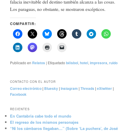
falacia inevitable del destino también alcanza a las cosas.
Los paraguas, no obstante, se mostraron escépticos.
COMPARTIR:
Publicado en
Relatos
|
Etiquetado
béisbol
,
hotel
,
impresora
,
ruido
CONTACTO CON EL AUTOR
Correo electrónico
|
Bluesky
|
Instagram
|
Threads
|
eXtwitter
|
Facebook
RECIENTES
En Cantabria cabe todo el mundo
El regreso de los mismos personajes
“Ni los cámbaros llegaban…” (Sobre ‘La puchera’, de José