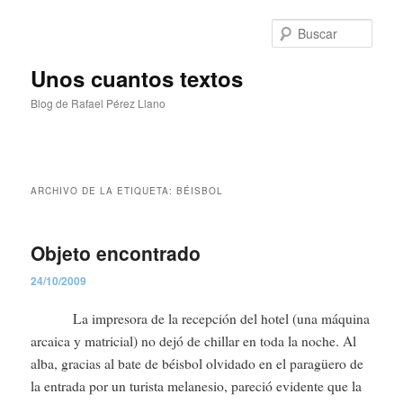
Ir
Ir
al
al
Busc
contenido
contenido
principal
secundario
Unos cuantos textos
Blog de Rafael Pérez Llano
Menú
principal
ARCHIVO DE LA ETIQUETA:
BÉISBOL
Objeto encontrado
24/10/2009
La impresora de la recepción del hotel (una máquina
arcaica y matricial) no dejó de chillar en toda la noche. Al
alba, gracias al bate de béisbol olvidado en el paragüero de
la entrada por un turista melanesio, pareció evidente que la