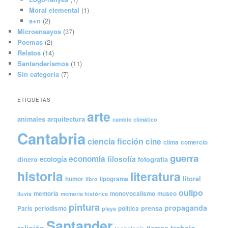
Moral elemental
(1)
s+n
(2)
Microensayos
(37)
Poemas
(2)
Relatos
(14)
Santanderismos
(11)
Sin categoría
(7)
ETIQUETAS
arte
animales
arquitectura
cambio climático
Cantabria
ciencia ficción
cine
clima
comercio
guerra
economía
filosofía
ecología
dinero
fotografía
historia
literatura
litoral
humor
lipograma
libro
oulipo
memoria
monovocalismo
museo
lluvia
memoria histórica
pintura
propaganda
prensa
París
periodismo
política
playa
Santander
trabajo
religión