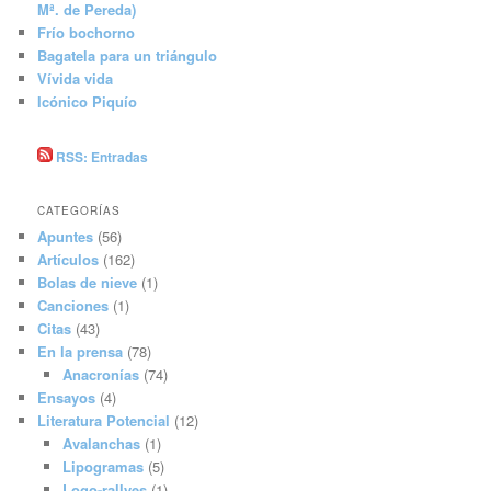
Mª. de Pereda)
Frío bochorno
Bagatela para un triángulo
Vívida vida
Icónico Piquío
RSS: Entradas
CATEGORÍAS
Apuntes
(56)
Artículos
(162)
Bolas de nieve
(1)
Canciones
(1)
Citas
(43)
En la prensa
(78)
Anacronías
(74)
Ensayos
(4)
Literatura Potencial
(12)
Avalanchas
(1)
Lipogramas
(5)
Logo-rallyes
(1)