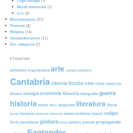
Logo-rallyes
(1)
Moral elemental
(1)
s+n
(2)
Microensayos
(37)
Poemas
(2)
Relatos
(14)
Santanderismos
(11)
Sin categoría
(7)
ETIQUETAS
arte
animales
arquitectura
cambio climático
Cantabria
ciencia ficción
cine
clima
comercio
guerra
economía
filosofía
ecología
dinero
fotografía
historia
literatura
litoral
humor
lipograma
libro
oulipo
memoria
monovocalismo
museo
lluvia
memoria histórica
pintura
propaganda
prensa
París
periodismo
política
playa
Santander