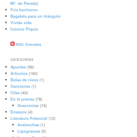
Mª. de Pereda)
Frío bochorno
Bagatela para un triángulo
Vívida vida
Icónico Piquío
RSS: Entradas
CATEGORÍAS
Apuntes
(56)
Artículos
(162)
Bolas de nieve
(1)
Canciones
(1)
Citas
(43)
En la prensa
(78)
Anacronías
(74)
Ensayos
(4)
Literatura Potencial
(12)
Avalanchas
(1)
Lipogramas
(5)