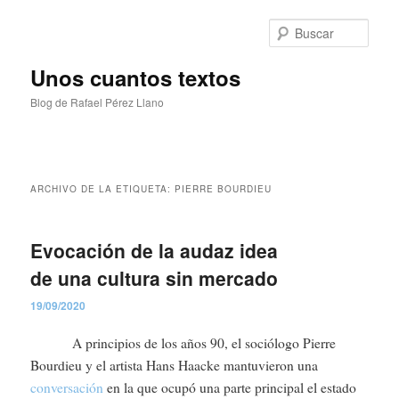
Ir
Ir
al
al
Busc
contenido
contenido
principal
secundario
Unos cuantos textos
Blog de Rafael Pérez Llano
Menú
principal
ARCHIVO DE LA ETIQUETA:
PIERRE BOURDIEU
Evocación de la audaz idea
de una cultura sin mercado
19/09/2020
A principios de los años 90, el sociólogo Pierre
Bourdieu y el artista Hans Haacke mantuvieron una
conversación
en la que ocupó una parte principal el estado