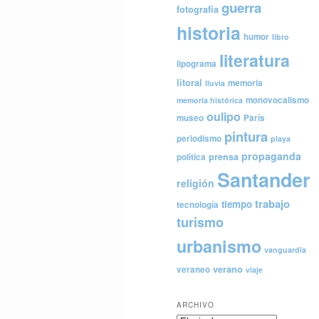
guerra
fotografía
historia
humor
libro
literatura
lipograma
litoral
memoria
lluvia
monovocalismo
memoria histórica
oulipo
museo
París
pintura
periodismo
playa
propaganda
prensa
política
Santander
religión
trabajo
tiempo
tecnología
turismo
urbanismo
vanguardia
verano
veraneo
viaje
ARCHIVO