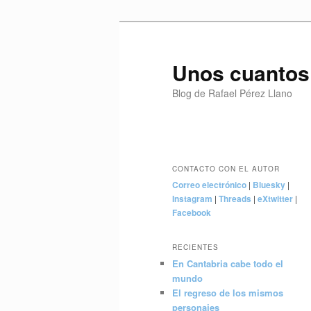
Ir
Ir
al
al
contenido
contenido
Unos cuantos
principal
secundario
Blog de Rafael Pérez Llano
Menú
principal
CONTACTO CON EL AUTOR
Correo electrónico
|
Bluesky
|
Instagram
|
Threads
|
eXtwitter
|
Facebook
RECIENTES
En Cantabria cabe todo el
mundo
El regreso de los mismos
personajes