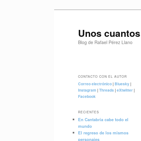
Ir
Ir
al
al
contenido
contenido
Unos cuantos
principal
secundario
Blog de Rafael Pérez Llano
Menú
principal
CONTACTO CON EL AUTOR
Correo electrónico
|
Bluesky
|
Instagram
|
Threads
|
eXtwitter
|
Facebook
RECIENTES
En Cantabria cabe todo el
mundo
El regreso de los mismos
personajes