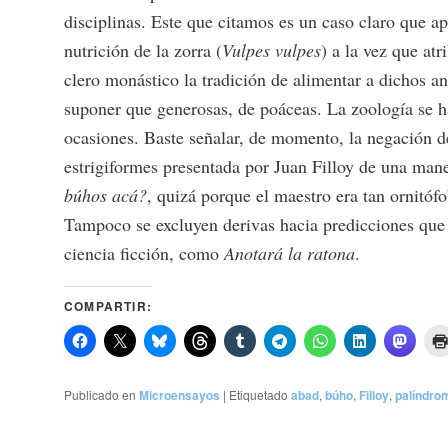
disciplinas. Este que citamos es un caso claro que ap
nutrición de la zorra (
Vulpes vulpes
) a la vez que atr
clero monástico la tradición de alimentar a dichos a
suponer que generosas, de poáceas. La zoología se ha
ocasiones. Baste señalar, de momento, la negación de
estrigiformes presentada por Juan Filloy de una mane
búhos acá?
, quizá porque el maestro era tan ornit
Tampoco se excluyen derivas hacia predicciones que 
ciencia ficción, como
Anotará la ratona
.
COMPARTIR:
Publicado en
Microensayos
|
Etiquetado
abad
,
búho
,
Filloy
,
palíndro