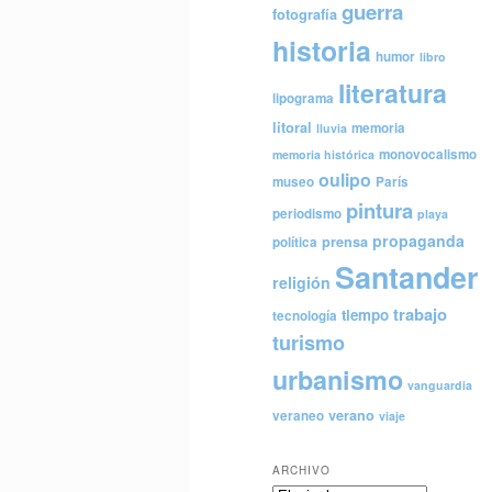
guerra
fotografía
historia
humor
libro
literatura
lipograma
litoral
memoria
lluvia
monovocalismo
memoria histórica
oulipo
museo
París
pintura
periodismo
playa
propaganda
prensa
política
Santander
religión
trabajo
tiempo
tecnología
turismo
urbanismo
vanguardia
verano
veraneo
viaje
ARCHIVO