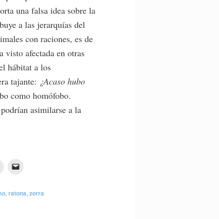
orta una falsa idea sobre la
ibuye a las jerarquías del
nimales con raciones, es de
 visto afectada en otras
l hábitat a los
ra tajante:
¿Acaso hubo
ófobo como homófobo.
podrían asimilarse a la
mo
,
ratona
,
zorra