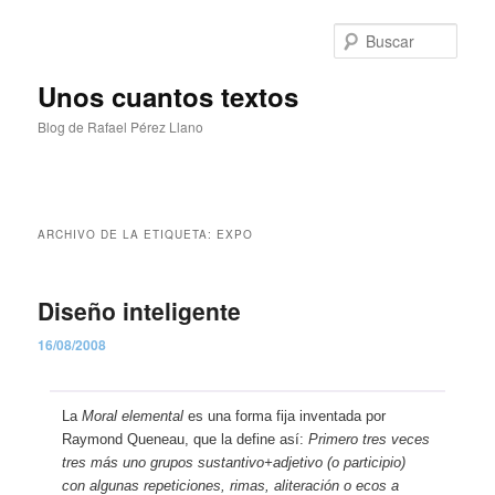
Ir
Ir
al
al
Busc
contenido
contenido
principal
secundario
Unos cuantos textos
Blog de Rafael Pérez Llano
Menú
principal
ARCHIVO DE LA ETIQUETA:
EXPO
Diseño inteligente
16/08/2008
La
Moral elemental
es una forma fija inventada por
Raymond Queneau, que la define así:
Primero tres veces
tres más uno grupos sustantivo+adjetivo (o participio)
con algunas repeticiones, rimas, aliteración o ecos a