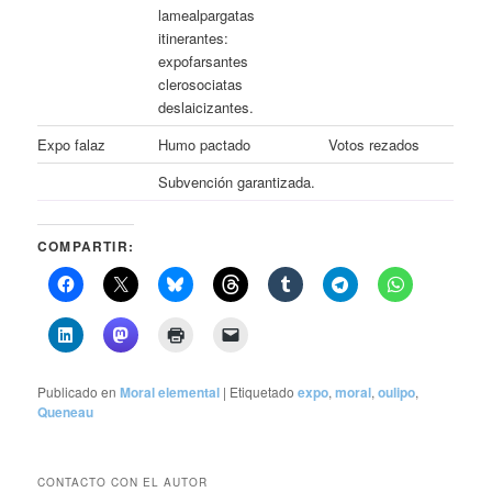
lamealpargatas
itinerantes:
expofarsantes
clerosociatas
deslaicizantes.
Expo falaz
Humo pactado
Votos rezados
Subvención garantizada.
COMPARTIR:
Publicado en
Moral elemental
|
Etiquetado
expo
,
moral
,
oulipo
,
Queneau
CONTACTO CON EL AUTOR