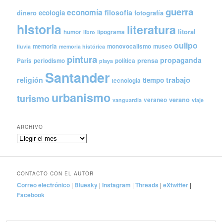
guerra
economía
filosofía
ecología
dinero
fotografía
historia
literatura
litoral
humor
lipograma
libro
oulipo
memoria
monovocalismo
museo
lluvia
memoria histórica
pintura
propaganda
prensa
París
periodismo
política
playa
Santander
trabajo
religión
tiempo
tecnología
urbanismo
turismo
verano
veraneo
vanguardia
viaje
ARCHIVO
Archivo
CONTACTO CON EL AUTOR
Correo electrónico
|
Bluesky
|
Instagram
|
Threads
|
eXtwitter
|
Facebook