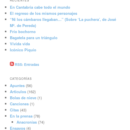
RECIENTES
En Cantabria cabe todo el mundo
El regreso de los mismos personajes
“Ni los cámbaros llegaban…” (Sobre ‘La puchera’, de José
Mª. de Pereda)
Frío bochorno
Bagatela para un triángulo
Vívida vida
Icónico Piquío
RSS: Entradas
CATEGORÍAS
Apuntes
(56)
Artículos
(162)
Bolas de nieve
(1)
Canciones
(1)
Citas
(43)
En la prensa
(78)
Anacronías
(74)
Ensayos
(4)