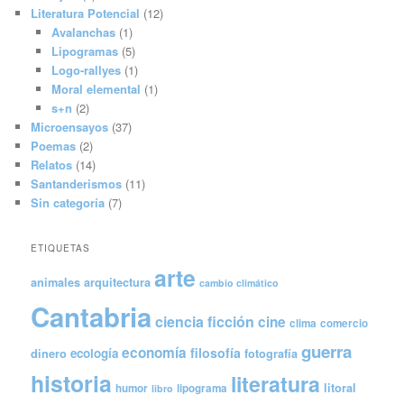
Literatura Potencial
(12)
Avalanchas
(1)
Lipogramas
(5)
Logo-rallyes
(1)
Moral elemental
(1)
s+n
(2)
Microensayos
(37)
Poemas
(2)
Relatos
(14)
Santanderismos
(11)
Sin categoría
(7)
ETIQUETAS
arte
animales
arquitectura
cambio climático
Cantabria
ciencia ficción
cine
clima
comercio
guerra
economía
filosofía
ecología
dinero
fotografía
historia
literatura
litoral
humor
lipograma
libro