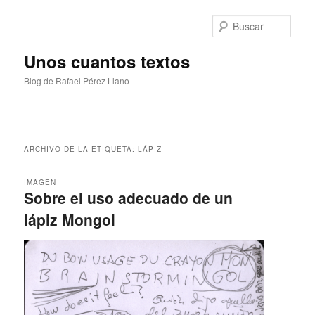
Ir
Ir
al
al
Busc
contenido
contenido
principal
secundario
Unos cuantos textos
Blog de Rafael Pérez Llano
Menú
principal
ARCHIVO DE LA ETIQUETA:
LÁPIZ
IMAGEN
Sobre el uso adecuado de un
lápiz Mongol