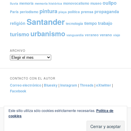
oulipo
memoria
monovocalismo
museo
lluvia
memoria histórica
pintura
propaganda
prensa
París
periodismo
política
playa
Santander
trabajo
religión
tiempo
tecnología
urbanismo
turismo
verano
veraneo
vanguardia
viaje
ARCHIVO
Archivo
CONTACTO CON EL AUTOR
Correo electrónico
|
Bluesky
|
Instagram
|
Threads
|
eXtwitter
|
Facebook
Este sitio utiliza sólo cookies estrictamente necesarias.
Política de
cookies
Política de privacidad
Funciona gracias a WordPress