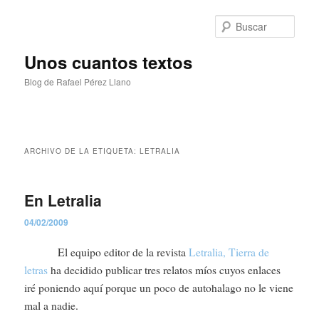
Ir
Ir
al
al
Busc
contenido
contenido
principal
secundario
Unos cuantos textos
Blog de Rafael Pérez Llano
Menú
principal
ARCHIVO DE LA ETIQUETA:
LETRALIA
En Letralia
04/02/2009
El equipo editor de la revista
Letralia, Tierra de
letras
ha decidido publicar tres relatos míos cuyos enlaces
iré poniendo aquí porque un poco de autohalago no le viene
mal a nadie.