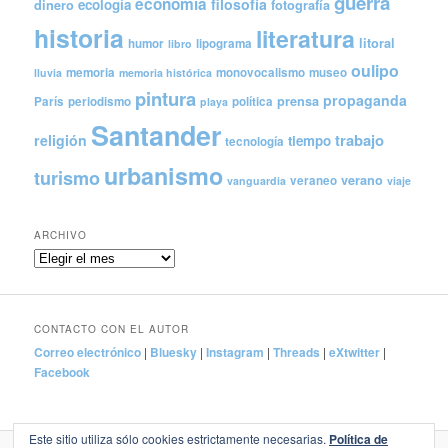
guerra
economía
filosofía
ecología
dinero
fotografía
historia
literatura
litoral
humor
lipograma
libro
oulipo
memoria
monovocalismo
museo
lluvia
memoria histórica
pintura
propaganda
prensa
París
periodismo
política
playa
Santander
trabajo
religión
tiempo
tecnología
urbanismo
turismo
verano
veraneo
vanguardia
viaje
ARCHIVO
Archivo
CONTACTO CON EL AUTOR
Correo electrónico
|
Bluesky
|
Instagram
|
Threads
|
eXtwitter
|
Facebook
Este sitio utiliza sólo cookies estrictamente necesarias.
Política de