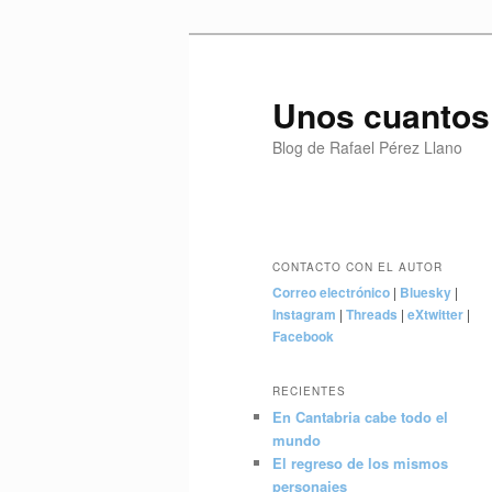
Ir
Ir
al
al
contenido
contenido
Unos cuantos
principal
secundario
Blog de Rafael Pérez Llano
Menú
principal
CONTACTO CON EL AUTOR
Correo electrónico
|
Bluesky
|
Instagram
|
Threads
|
eXtwitter
|
Facebook
RECIENTES
En Cantabria cabe todo el
mundo
El regreso de los mismos
personajes