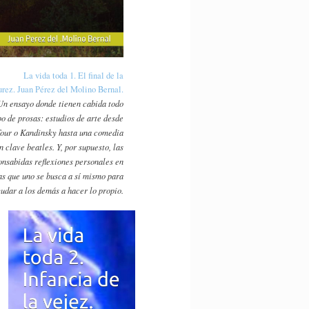
La vida toda 1. El final de la
rez. Juan Pérez del Molino Bernal.
Un ensayo donde tienen cabida todo
po de prosas: estudios de arte desde
our o Kandinsky hasta una comedia
n clave beatles. Y, por supuesto, las
onsabidas reflexiones personales en
as que uno se busca a sí mismo para
udar a los demás a hacer lo propio.