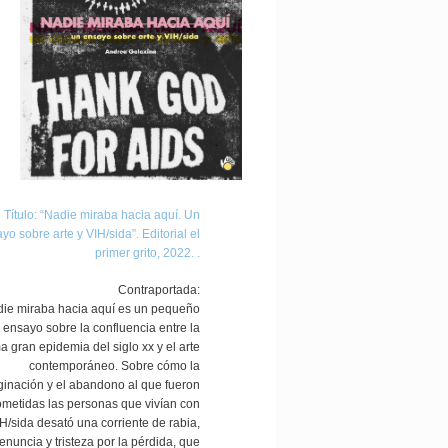
Título: “Nadie miraba hacia aquí. Un
yo sobre arte y VIH/sida”. Editorial el
primer grito, 2022. .
Contraportada:
ie miraba hacia aquí es un pequeño
ensayo sobre la confluencia entre la
ma gran epidemia del siglo xx y el arte
contemporáneo. Sobre cómo la
inación y el abandono al que fueron
ometidas las personas que vivían con
H/sida desató una corriente de rabia,
enuncia y tristeza por la pérdida, que