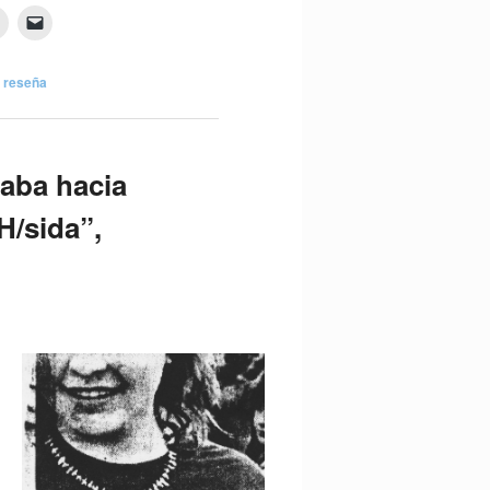
,
reseña
raba hacia
H/sida”,