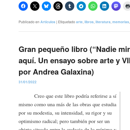
Publicado en
Artículos
|
Etiquetado
arte
,
libros
,
literatura
,
memorias
Gran pequeño libro (“Nadie mi
aquí. Un ensayo sobre arte y VI
por Andrea Galaxina)
31/01/2022
Creo que este libro podría referirse a sí
mismo como una más de las obras que estudia
por su modestia, su intensidad, su rigor y su
optimismo radical; pero también por ser un
objeto situado entre la audacia de lo mínimo y