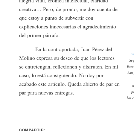
alegría vital, crónica intelectual, claridad
creativa… Pero, de pronto, me doy cuenta de
que estoy a punto de subvertir con
explicaciones innecesarias el agradecimiento
del primer párrafo.
En la contraportada, Juan Pérez del
v
Molino expresa su deseo de que los lectores
Seg
se entretengan, reflexionen y disfruten. En mi
Este
han 
caso, lo está consiguiendo. No doy por
acabado este artículo. Queda abierto de par en
h
par para nuevas entregas.
p
los 
COMPARTIR: