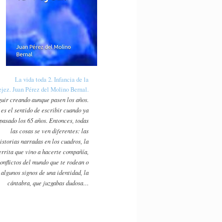
La vida toda 2. Infancia de la
ejez. Juan Pérez del Molino Bernal.
uir creando aunque pasen los años.
 es el sentido de escribir cuando ya
pasado los 65 años. Entonces, todas
las cosas se ven diferentes: las
istorias narradas en los cuadros, la
errita que vino a hacerte compañía,
conflictos del mundo que te rodean o
algunos signos de una identidad, la
cántabra, que juzgabas dudosa…