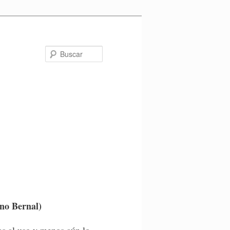
Buscar
no Bernal)
as al uso y menos aún lo