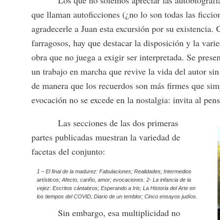
que llaman autoficciones (¿no lo son todas las ficci
agradecerle a Juan esta excursión por su existencia. 
farragosos, hay que destacar la disposición y la vari
obra que no juega a exigir ser interpretada. Se present
un trabajo en marcha que revive la vida del autor sin 
de manera que los recuerdos son más firmes que sim
evocación no se excede en la nostalgia: invita al pen
Las secciones de las dos primeras
partes publicadas muestran la variedad de
facetas del conjunto:
1 – El final de la madurez: Fabulaciones; Realidades; Intermedios
artísticos; Afecto, cariño, amor; evocaciones. 2- La infancia de la
vejez: Escritos cántabros; Esperando a Iris; La Historia del Arte en
los tiempos del COVID; Diario de un temblor; Cinco ensayos judíos.
Sin embargo, esa multiplicidad no