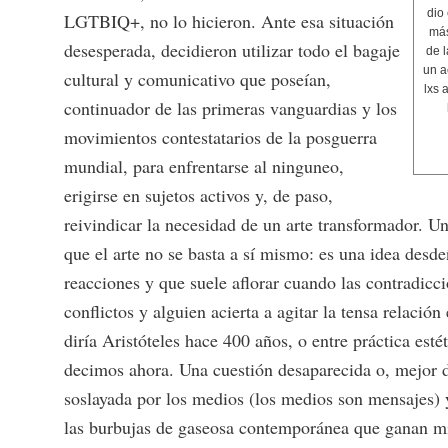
dio
LGTBIQ+, no lo hicieron. Ante esa situación
más
desesperada, decidieron utilizar todo el bagaje
de 
un a
cultural y comunicativo que poseían,
lxs 
continuador de las primeras vanguardias y los
movimientos contestatarios de la posguerra
mundial, para enfrentarse al ninguneo,
erigirse en sujetos activos y, de paso,
reivindicar la necesidad de un arte transformador. U
que el arte no se basta a sí mismo: es una idea desde
reacciones y que suele aflorar cuando las contradicc
conflictos y alguien acierta a agitar la tensa relación 
diría Aristóteles hace 400 años, o entre práctica estét
decimos ahora. Una cuestión desaparecida o, mejor 
soslayada por los medios (los medios son mensajes) 
las burbujas de gaseosa contemporánea que ganan mi