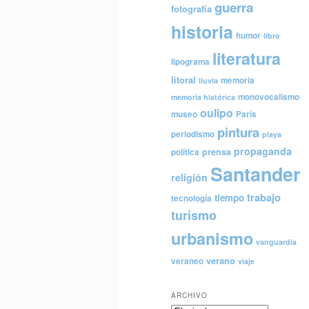
guerra
fotografía
historia
humor
libro
literatura
lipograma
litoral
memoria
lluvia
monovocalismo
memoria histórica
oulipo
museo
París
pintura
periodismo
playa
propaganda
prensa
política
Santander
religión
trabajo
tiempo
tecnología
turismo
urbanismo
vanguardia
verano
veraneo
viaje
ARCHIVO