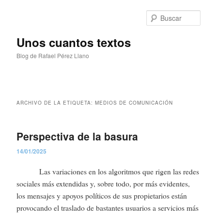
Ir
Ir
al
al
Busc
contenido
contenido
principal
secundario
Unos cuantos textos
Blog de Rafael Pérez Llano
Menú
principal
ARCHIVO DE LA ETIQUETA:
MEDIOS DE COMUNICACIÓN
Perspectiva de la basura
14/01/2025
Las variaciones en los algoritmos que rigen las redes
sociales más extendidas y, sobre todo, por más evidentes,
los mensajes y apoyos políticos de sus propietarios están
provocando el traslado de bastantes usuarios a servicios más