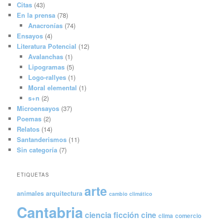
Citas
(43)
En la prensa
(78)
Anacronías
(74)
Ensayos
(4)
Literatura Potencial
(12)
Avalanchas
(1)
Lipogramas
(5)
Logo-rallyes
(1)
Moral elemental
(1)
s+n
(2)
Microensayos
(37)
Poemas
(2)
Relatos
(14)
Santanderismos
(11)
Sin categoría
(7)
ETIQUETAS
arte
animales
arquitectura
cambio climático
Cantabria
ciencia ficción
cine
clima
comercio