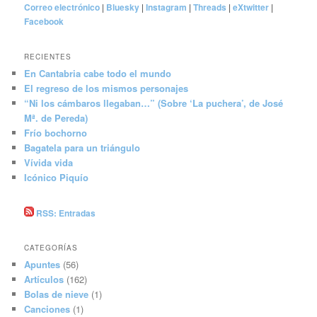
Correo electrónico
|
Bluesky
|
Instagram
|
Threads
|
eXtwitter
|
Facebook
RECIENTES
En Cantabria cabe todo el mundo
El regreso de los mismos personajes
“Ni los cámbaros llegaban…” (Sobre ‘La puchera’, de José
Mª. de Pereda)
Frío bochorno
Bagatela para un triángulo
Vívida vida
Icónico Piquío
RSS: Entradas
CATEGORÍAS
Apuntes
(56)
Artículos
(162)
Bolas de nieve
(1)
Canciones
(1)