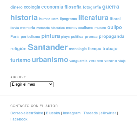
guerra
economía
filosofía
ecología
dinero
fotografía
historia
literatura
litoral
humor
lipograma
libro
oulipo
memoria
monovocalismo
museo
lluvia
memoria histórica
pintura
propaganda
prensa
París
periodismo
política
playa
Santander
trabajo
religión
tiempo
tecnología
urbanismo
turismo
verano
veraneo
vanguardia
viaje
ARCHIVO
Archivo
CONTACTO CON EL AUTOR
Correo electrónico
|
Bluesky
|
Instagram
|
Threads
|
eXtwitter
|
Facebook