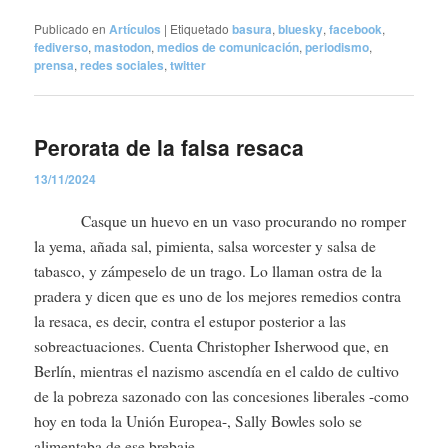
Publicado en
Artículos
|
Etiquetado
basura
,
bluesky
,
facebook
,
fediverso
,
mastodon
,
medios de comunicación
,
periodismo
,
prensa
,
redes sociales
,
twitter
Perorata de la falsa resaca
13/11/2024
Casque un huevo en un vaso procurando no romper
la yema, añada sal, pimienta, salsa worcester y salsa de
tabasco, y zámpeselo de un trago. Lo llaman ostra de la
pradera y dicen que es uno de los mejores remedios contra
la resaca, es decir, contra el estupor posterior a las
sobreactuaciones. Cuenta Christopher Isherwood que, en
Berlín, mientras el nazismo ascendía en el caldo de cultivo
de la pobreza sazonado con las concesiones liberales -como
hoy en toda la Unión Europea-, Sally Bowles solo se
alimentaba de ese brebaje.