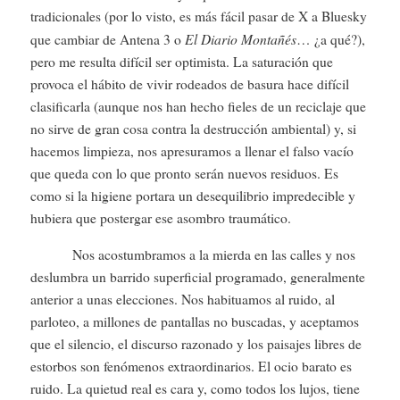
tradicionales (por lo visto, es más fácil pasar de X a Bluesky
El Diario Montañés
que cambiar de Antena 3 o
… ¿a qué?),
pero me resulta difícil ser optimista. La saturación que
provoca el hábito de vivir rodeados de basura hace difícil
clasificarla (aunque nos han hecho fieles de un reciclaje que
no sirve de gran cosa contra la destrucción ambiental) y, si
hacemos limpieza, nos apresuramos a llenar el falso vacío
que queda con lo que pronto serán nuevos residuos. Es
como si la higiene portara un desequilibrio impredecible y
hubiera que postergar ese asombro traumático.
Nos acostumbramos a la mierda en las calles y nos
deslumbra un barrido superficial programado, generalmente
anterior a unas elecciones. Nos habituamos al ruido, al
parloteo, a millones de pantallas no buscadas, y aceptamos
que el silencio, el discurso razonado y los paisajes libres de
estorbos son fenómenos extraordinarios. El ocio barato es
ruido. La quietud real es cara y, como todos los lujos, tiene